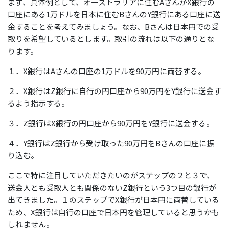
まず、具体例として、オーストラリアに住むAさんがX銀行の
口座にある1万ドルを日本に住むBさんのY銀行にある口座に送
金することを考えてみましょう。なお、Bさんは日本円での受
取りを希望しているとします。取引の流れは以下の通りとな
ります。
１．X銀行はAさんの口座の1万ドルを90万円に両替する。
２．X銀行はZ銀行に自行の円口座から90万円をY銀行に送金す
るよう指示する。
３．Z銀行はX銀行の円口座から90万円をY銀行に送金する。
４．Y銀行はZ銀行から受け取った90万円をBさんの口座に振
り込む。
ここで特に注目していただきたいのがステップの２と３で、
送金人とも受取人とも関係のないZ銀行という3つ目の銀行が
出てきました。１のステップでX銀行が日本円に両替している
ため、X銀行は自行の口座で日本円を管理していると思うかも
しれません。