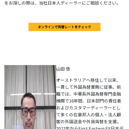
をお探しの際は、当社日本人ディーラーにご相談ください。
山田 悟
オーストラリアへ移住して以来、
一貫して外国為替業務に従事。前
職では、中華系外国為替専門金融
機関で16年間、日本部門の責任者
およびカスタマーディーラーとし
て多くの在豪邦人の個人・法人顧
客の外国送金や外貨両替を支援。
2022年からFirst Eastern FX日本デ