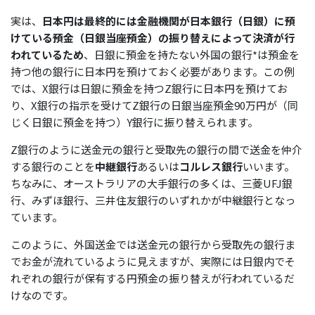
実は、
日本円は最終的には金融機関が日本銀行（日銀）に預
けている預金（日銀当座預金）の振り替えによって決済が行
われているため
、日銀に預金を持たない外国の銀行*は預金を
持つ他の銀行に日本円を預けておく必要があります。この例
では、X銀行は日銀に預金を持つZ銀行に日本円を預けてお
り、X銀行の指示を受けてZ銀行の日銀当座預金90万円が（同
じく日銀に預金を持つ）Y銀行に振り替えられます。
Z銀行のように送金元の銀行と受取先の銀行の間で送金を仲介
する銀行のことを
中継銀行
あるいは
コルレス銀行
いいます。
ちなみに、オーストラリアの大手銀行の多くは、三菱UFJ銀
行、みずほ銀行、三井住友銀行のいずれかが中継銀行となっ
ています。
このように、外国送金では送金元の銀行から受取先の銀行ま
でお金が流れているように見えますが、実際には日銀内でそ
れぞれの銀行が保有する円預金の振り替えが行われているだ
けなのです。